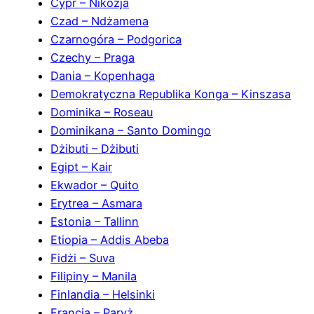
Cypr – Nikozja
Czad – Ndżamena
Czarnogóra – Podgorica
Czechy – Praga
Dania – Kopenhaga
Demokratyczna Republika Konga – Kinszasa
Dominika – Roseau
Dominikana – Santo Domingo
Dżibuti – Dżibuti
Egipt – Kair
Ekwador – Quito
Erytrea – Asmara
Estonia – Tallinn
Etiopia – Addis Abeba
Fidżi – Suva
Filipiny – Manila
Finlandia – Helsinki
Francja – Paryż