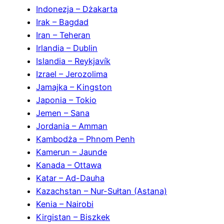
Indonezja – Dżakarta
Irak – Bagdad
Iran – Teheran
Irlandia – Dublin
Islandia – Reykjavík
Izrael – Jerozolima
Jamajka – Kingston
Japonia – Tokio
Jemen – Sana
Jordania – Amman
Kambodża – Phnom Penh
Kamerun – Jaunde
Kanada – Ottawa
Katar – Ad-Dauha
Kazachstan – Nur-Sułtan (Astana)
Kenia – Nairobi
Kirgistan – Biszkek