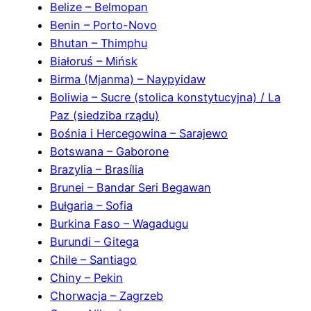
Belize – Belmopan
Benin – Porto-Novo
Bhutan – Thimphu
Białoruś – Mińsk
Birma (Mjanma) – Naypyidaw
Boliwia – Sucre (stolica konstytucyjna) / La
Paz (siedziba rządu)
Bośnia i Hercegowina – Sarajewo
Botswana – Gaborone
Brazylia – Brasília
Brunei – Bandar Seri Begawan
Bułgaria – Sofia
Burkina Faso – Wagadugu
Burundi – Gitega
Chile – Santiago
Chiny – Pekin
Chorwacja – Zagrzeb