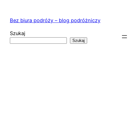
Przejdź
do
Bez biura podróży – blog podróżniczy
treści
Szukaj
Szukaj