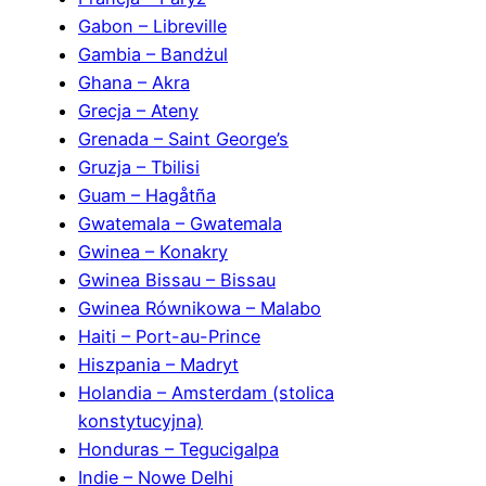
Gabon – Libreville
Gambia – Bandżul
Ghana – Akra
Grecja – Ateny
Grenada – Saint George’s
Gruzja – Tbilisi
Guam – Hagåtña
Gwatemala – Gwatemala
Gwinea – Konakry
Gwinea Bissau – Bissau
Gwinea Równikowa – Malabo
Haiti – Port-au-Prince
Hiszpania – Madryt
Holandia – Amsterdam (stolica
konstytucyjna)
Honduras – Tegucigalpa
Indie – Nowe Delhi