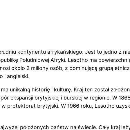
udniu kontynentu afrykańskiego. Jest to jedno z nie
publikę Południowej Afryki. Lesotho ma powierzchnię
ynosi około 2 miliony osób, z dominującą grupą etni
i angielski.
 ma unikalną historię i kulturę. Kraj ten został zało
ór ekspansji brytyjskiej i burskiej w regionie. W 18
w protektorat brytyjski. W 1966 roku, Lesotho uzyskał
 najwyżej położonych państw na świecie. Cały kraj le