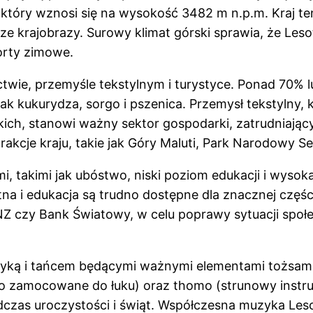
tóry wznosi się na wysokość 3482 m n.p.m. Kraj te
e krajobrazy. Surowy klimat górski sprawia, że Lesot
orty zimowe.
ctwie, przemyśle tekstylnym i turystyce. Ponad 70% l
jak kukurydza, sorgo i pszenica. Przemysł tekstylny, 
ch, stanowi ważny sektor gospodarki, zatrudniający d
trakcje kraju, takie jak Góry Maluti, Park Narodowy
, takimi jak ubóstwo, niski poziom edukacji i wysoka
tna i edukacja są trudno dostępne dla znacznej częś
Z czy Bank Światowy, w celu poprawy sytuacji społ
muzyką i tańcem będącymi ważnymi elementami tożsa
ióro zamocowane do łuku) oraz thomo (strunowy inst
zas uroczystości i świąt. Współczesna muzyka Les