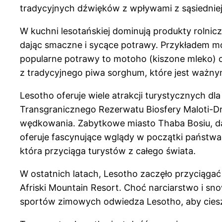
tradycyjnych dźwięków z wpływami z sąsiedniej R
W kuchni lesotańskiej dominują produkty rolnic
dając smaczne i sycące potrawy. Przykładem mo
popularne potrawy to motoho (kiszone mleko) o
z tradycyjnego piwa sorghum, które jest ważny
Lesotho oferuje wiele atrakcji turystycznych dl
Transgranicznego Rezerwatu Biosfery Maloti-Dr
wędkowania. Zabytkowe miasto Thaba Bosiu, daw
oferuje fascynujące wglądy w początki państwa 
która przyciąga turystów z całego świata.
W ostatnich latach, Lesotho zaczęło przyciąga
Afriski Mountain Resort. Choć narciarstwo i sno
sportów zimowych odwiedza Lesotho, aby ciesz