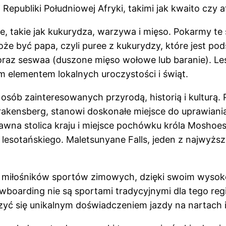
epubliki Południowej Afryki, takimi jak kwaito czy a
ze, takie jak kukurydza, warzywa i mięso. Pokarmy t
że być papa, czyli puree z kukurydzy, które jest po
raz seswaa (duszone mięso wołowe lub baranie). Les
m elementem lokalnych uroczystości i świąt.
a osób zainteresowanych przyrodą, historią i kulturą
akensberg, stanowi doskonałe miejsce do uprawiania 
na stolica kraju i miejsce pochówku króla Moshoesh
lesotańskiego. Maletsunyane Falls, jeden z najwyżs
ć miłośników sportów zimowych, dzięki swoim wysok
wboarding nie są sportami tradycyjnymi dla tego reg
yć się unikalnym doświadczeniem jazdy na nartach 