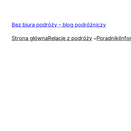
Przejdź
do
treści
Bez biura podróży – blog podróżniczy
Strona główna
Relacje z podróży
Poradniki
Info