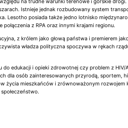
względu na trudne warunki terenowe i górskie drogi.
zarach. Istnieje jednak rozbudowany system transpo
zka. Lesotho posiada także jedno lotnisko międzynaro
je połączenia z RPA oraz innymi krajami regionu.
jna, z królem jako głową państwa i premierem jako s
czywista władza polityczna spoczywa w rękach rządu 
o edukacji i opieki zdrowotnej czy problem z HIV/AID
znych dla osób zainteresowanych przyrodą, sportem, hi
 życia mieszkańców i zrównoważonym rozwojem kra
 społeczeństwo.