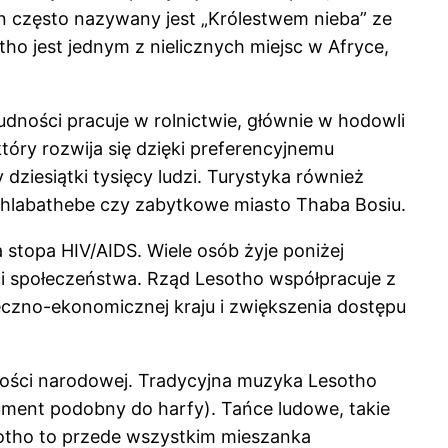
n często nazywany jest „Królestwem nieba” ze
ho jest jednym z nielicznych miejsc w Afryce,
udności pracuje w rolnictwie, głównie w hodowli
który rozwija się dzięki preferencyjnemu
ziesiątki tysięcy ludzi. Turystyka również
 Sehlabathebe czy zabytkowe miasto Thaba Bosiu.
 stopa HIV/AIDS. Wiele osób żyje poniżej
ci społeczeństwa. Rząd Lesotho współpracuje z
eczno-ekonomicznej kraju i zwiększenia dostępu
mości narodowej. Tradycyjna muzyka Lesotho
rument podobny do harfy). Tańce ludowe, takie
otho to przede wszystkim mieszanka