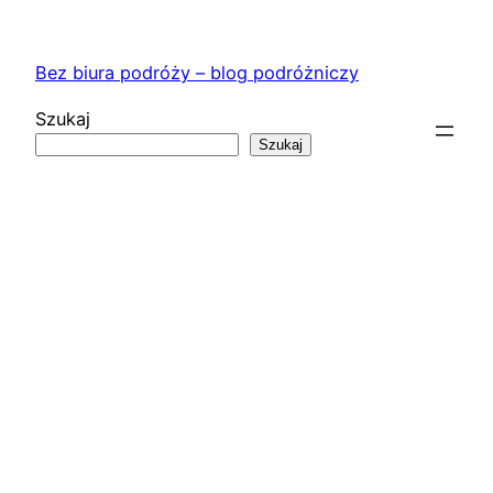
Przejdź
do
Bez biura podróży – blog podróżniczy
treści
Szukaj
Szukaj