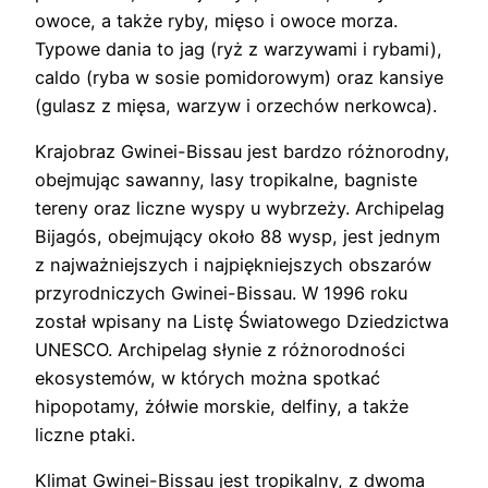
owoce, a także ryby, mięso i owoce morza.
Typowe dania to jag (ryż z warzywami i rybami),
caldo (ryba w sosie pomidorowym) oraz kansiye
(gulasz z mięsa, warzyw i orzechów nerkowca).
Krajobraz Gwinei-Bissau jest bardzo różnorodny,
obejmując sawanny, lasy tropikalne, bagniste
tereny oraz liczne wyspy u wybrzeży. Archipelag
Bijagós, obejmujący około 88 wysp, jest jednym
z najważniejszych i najpiękniejszych obszarów
przyrodniczych Gwinei-Bissau. W 1996 roku
został wpisany na Listę Światowego Dziedzictwa
UNESCO. Archipelag słynie z różnorodności
ekosystemów, w których można spotkać
hipopotamy, żółwie morskie, delfiny, a także
liczne ptaki.
Klimat Gwinei-Bissau jest tropikalny, z dwoma