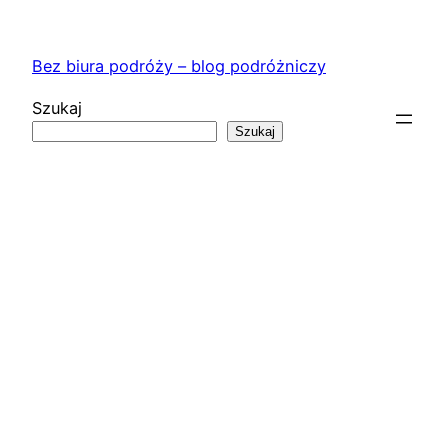
Przejdź
do
Bez biura podróży – blog podróżniczy
treści
Szukaj
Szukaj