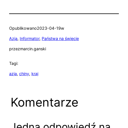
Opublikowano
2023-04-19
w
Azja
, 
Informator
, 
Państwa na świecie
przez
marcin.ganski
Tagi:
azja
, 
chiny
, 
kraj
Komentarze
Jedna odpowiedź na