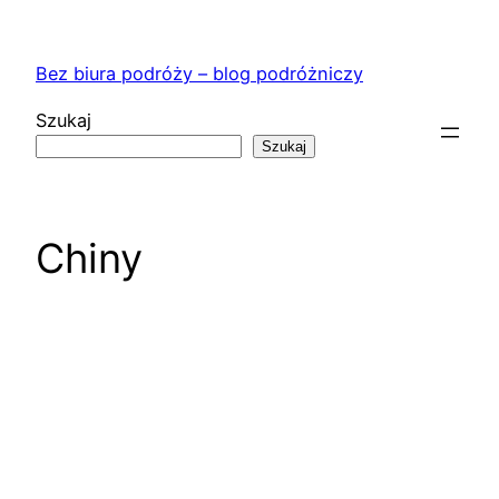
Przejdź
do
Bez biura podróży – blog podróżniczy
treści
Szukaj
Szukaj
Chiny