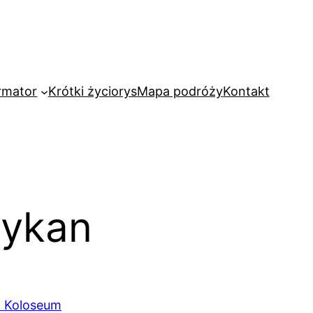
rmator
Krótki życiorys
Mapa podróży
Kontakt
tykan