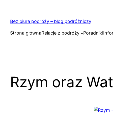
Przejdź
do
treści
Bez biura podróży – blog podróżniczy
Strona główna
Relacje z podróży
Poradniki
Info
Rzym oraz Wa