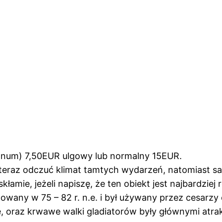
anum) 7,50EUR ulgowy lub normalny 15EUR.
t teraz odczuć klimat tamtych wydarzeń, natomiast 
kłamie, jeżeli napiszę, że ten obiekt jest najbardzi
ny w 75 – 82 r. n.e. i był używany przez cesarzy do
, oraz krwawe walki gladiatorów były głównymi atra