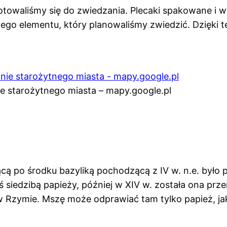
ygotowaliśmy się do zwiedzania. Plecaki spakowane i 
zego elementu, który planowaliśmy zwiedzić. Dzięki t
ie starożytnego miasta – mapy.google.pl
jącą po środku bazyliką pochodzącą z IV w. n.e. był
yś siedzibą papieży, później w XIV w. została ona pr
 w Rzymie. Mszę może odprawiać tam tylko papież, ja