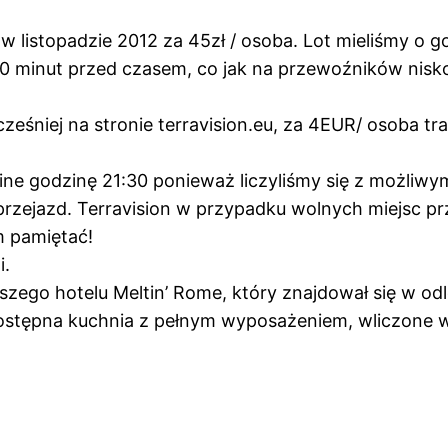
w listopadzie 2012 za 45zł / osoba. Lot mieliśmy o g
20 minut przed czasem, co jak na przewoźników nisk
eśniej na stronie terravision.eu, za 4EUR/ osoba tr
ne godzinę 21:30 ponieważ liczyliśmy się z możliwymi
przejazd. Terravision w przypadku wolnych miejsc pr
m pamiętać!
i.
aszego hotelu Meltin’ Rome, który znajdował się w od
stępna kuchnia z pełnym wyposażeniem, wliczone w c