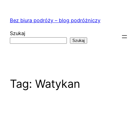
Przejdź
do
Bez biura podróży – blog podróżniczy
treści
Szukaj
Szukaj
Tag:
Watykan