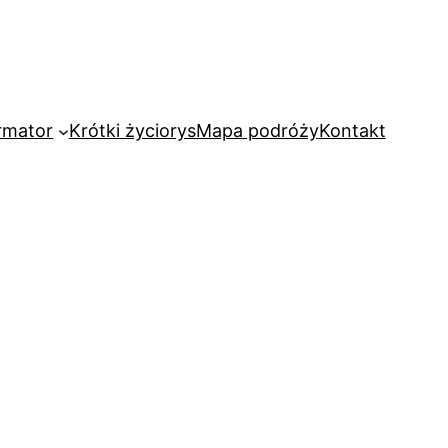
rmator
Krótki życiorys
Mapa podróży
Kontakt