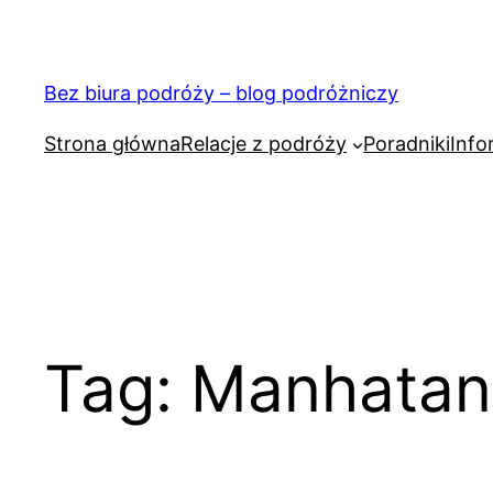
Przejdź
do
treści
Bez biura podróży – blog podróżniczy
Strona główna
Relacje z podróży
Poradniki
Info
Tag:
Manhatan