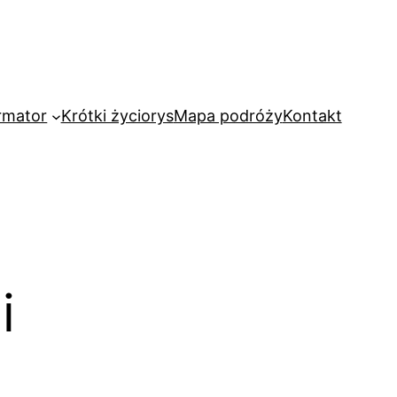
rmator
Krótki życiorys
Mapa podróży
Kontakt
i