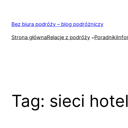
Przejdź
do
treści
Bez biura podróży – blog podróżniczy
Strona główna
Relacje z podróży
Poradniki
Info
Tag:
sieci hotel