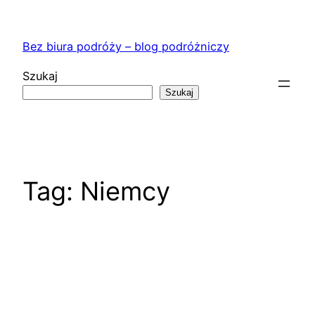
Przejdź
do
Bez biura podróży – blog podróżniczy
treści
Szukaj
Szukaj
Tag:
Niemcy