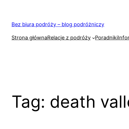
Przejdź
do
treści
Bez biura podróży – blog podróżniczy
Strona główna
Relacje z podróży
Poradniki
Info
Tag:
death val