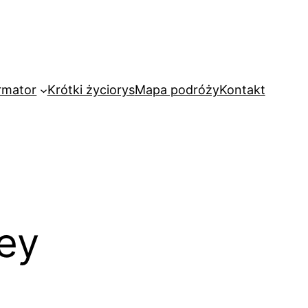
rmator
Krótki życiorys
Mapa podróży
Kontakt
ley