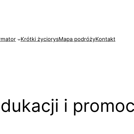
rmator
Krótki życiorys
Mapa podróży
Kontakt
dukacji i promoc