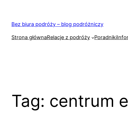
Przejdź
do
treści
Bez biura podróży – blog podróżniczy
Strona główna
Relacje z podróży
Poradniki
Info
Tag:
centrum e